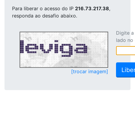
Para liberar o acesso
do IP
216.73.217.38
,
responda ao desafio abaixo.
Digite 
lado no
[trocar imagem]