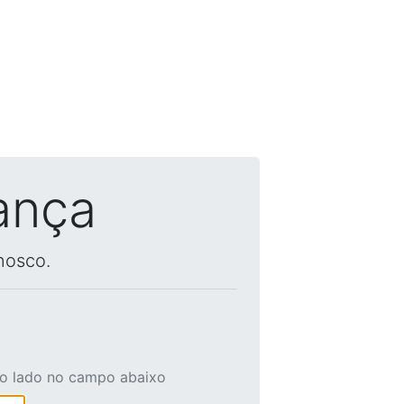
ança
nosco.
ao lado no campo abaixo