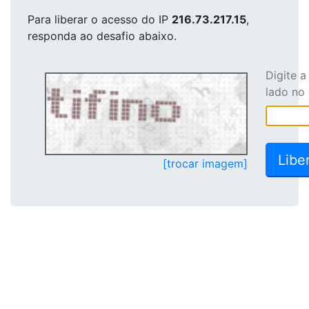
Para liberar o acesso
do IP
216.73.217.15
,
responda ao desafio abaixo.
Digite 
lado no
[trocar imagem]