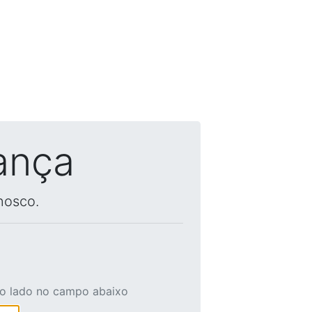
ança
nosco.
ao lado no campo abaixo