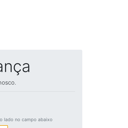
ança
nosco.
ao lado no campo abaixo