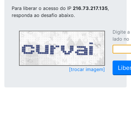
Para liberar o acesso
do IP
216.73.217.135
,
responda ao desafio abaixo.
Digite 
lado no
[trocar imagem]