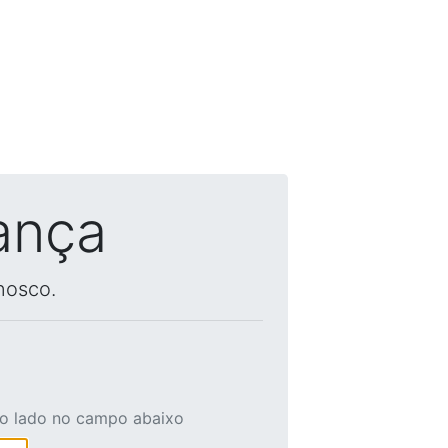
ança
nosco.
ao lado no campo abaixo