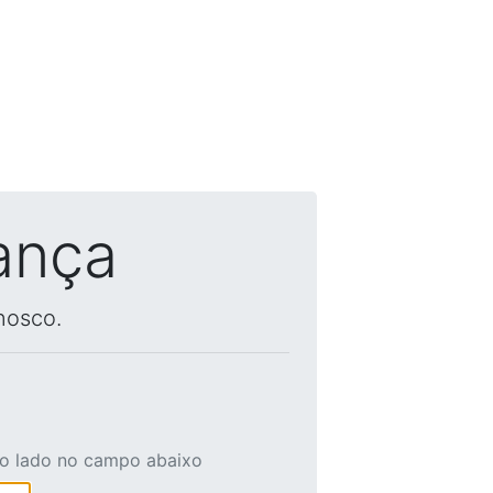
ança
nosco.
ao lado no campo abaixo