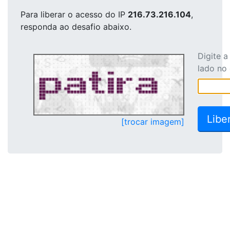
Para liberar o acesso
do IP
216.73.216.104
,
responda ao desafio abaixo.
Digite 
lado no
[trocar imagem]