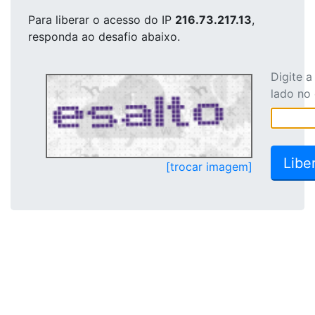
Para liberar o acesso
do IP
216.73.217.13
,
responda ao desafio abaixo.
Digite 
lado no
[trocar imagem]