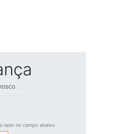
ança
nosco.
ao lado no campo abaixo