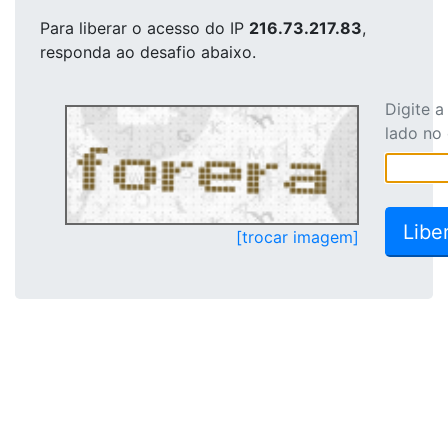
Para liberar o acesso
do IP
216.73.217.83
,
responda ao desafio abaixo.
Digite 
lado no
[trocar imagem]