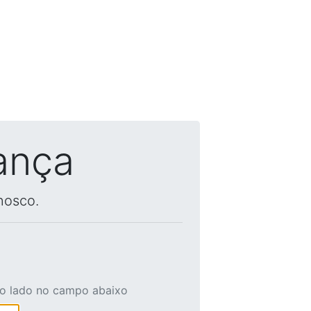
ança
nosco.
ao lado no campo abaixo