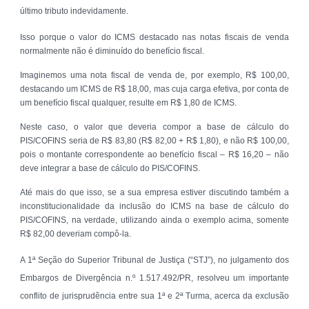
último tributo indevidamente.
Isso porque o valor do ICMS destacado nas notas fiscais de venda
normalmente não é diminuído do benefício fiscal.
Imaginemos uma nota fiscal de venda de, por exemplo, R$ 100,00,
destacando um ICMS de R$ 18,00, mas cuja carga efetiva, por conta de
um benefício fiscal qualquer, resulte em R$ 1,80 de ICMS.
Neste caso, o valor que deveria compor a base de cálculo do
PIS/COFINS seria de R$ 83,80 (R$ 82,00 + R$ 1,80), e não R$ 100,00,
pois o montante correspondente ao benefício fiscal – R$ 16,20 – não
deve integrar a base de cálculo do PIS/COFINS.
Até mais do que isso, se a sua empresa estiver discutindo também a
inconstitucionalidade da inclusão do ICMS na base de cálculo do
PIS/COFINS, na verdade, utilizando ainda o exemplo acima, somente
R$ 82,00 deveriam compô-la.
A 1ª Seção do Superior Tribunal de Justiça (“STJ”), no julgamento dos
Embargos de Divergência n.º 1.517.492/PR, resolveu um importante
conflito de jurisprudência entre sua 1ª e 2ª Turma, acerca da exclusão