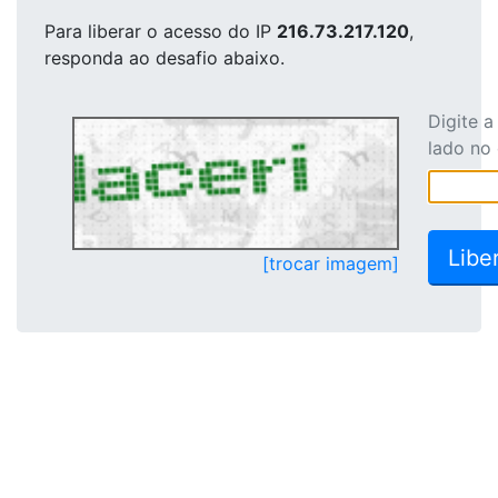
Para liberar o acesso
do IP
216.73.217.120
,
responda ao desafio abaixo.
Digite 
lado no
[trocar imagem]