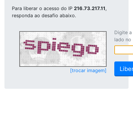
Para liberar o acesso
do IP
216.73.217.11
,
responda ao desafio abaixo.
Digite 
lado no
[trocar imagem]