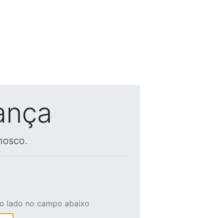
ança
nosco.
ao lado no campo abaixo