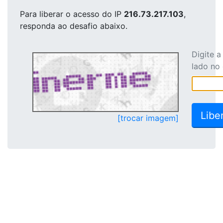
Para liberar o acesso
do IP
216.73.217.103
,
responda ao desafio abaixo.
Digite 
lado no
[trocar imagem]