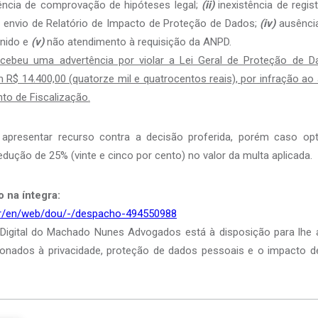
ncia de comprovação de hipóteses legal;
(ii)
inexistência de regi
envio de Relatório de Impacto de Proteção de Dados;
(iv)
ausência
inido e
(v)
não atendimento à requisição da ANPD.
cebeu uma advertência por violar a Lei Geral de Proteção de D
$ 14.400,00 (quatorze mil e quatrocentos reais), por infração ao 
nto de Fiscalização.
presentar recurso contra a decisão proferida, porém caso opt
edução de 25% (vinte e cinco por cento) no valor da multa aplicada.
 na íntegra:
.br/en/web/dou/-/despacho-494550988
 Digital do Machado Nunes Advogados está à disposição para lhe a
ionados à privacidade, proteção de dados pessoais e o impacto 