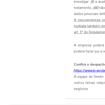
investigar:
(i)
a ausê
tratamento;
(iii)
não 
dados pessoais def
A microempresa re
multada também em R
art. 5° do Regulame
A empresa poderá a
poderá fazer jus a r
Confira o despacho
https://www.in.gov
A equipe de Direito
outros temas relac
negócios.