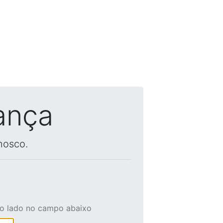
ança
nosco.
ao lado no campo abaixo