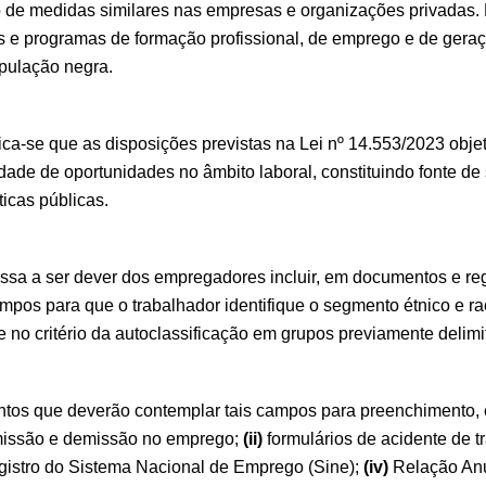
 de medidas similares nas empresas e organizações privadas. D
as e programas de formação profissional, de emprego e de gera
opulação negra.
ica-se que as disposições previstas na Lei nº 14.553/2023 obje
dade de oportunidades no âmbito laboral, constituindo fonte de
ticas públicas.
ssa a ser dever dos empregadores incluir, em documentos e reg
ampos para que o trabalhador identifique o segmento étnico e ra
 no critério da autoclassificação em grupos previamente delimi
tos que deverão contemplar tais campos para preenchimento,
missão e demissão no emprego;
(ii)
formulários de acidente de t
egistro do Sistema Nacional de Emprego (Sine);
(iv)
Relação Anu