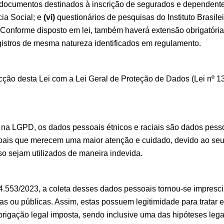
documentos destinados à inscrição de segurados e dependent
ia Social; e
(vi)
questionários de pesquisas do Instituto Brasile
. Conforme disposto em lei, também haverá extensão obrigatória
istros de mesma natureza identificados em regulamento.
cção desta Lei com a Lei Geral de Proteção de Dados (Lei nº 1
na LGPD, os dados pessoais étnicos e raciais são dados pessoa
oais que merecem uma maior atenção e cuidado, devido ao seu 
aso sejam utilizados de maneira indevida.
 14.553/2023, a coleta desses dados pessoais tornou-se impresci
adas ou públicas. Assim, estas possuem legitimidade para tratar 
brigação legal imposta, sendo inclusive uma das hipóteses lega