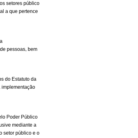
os setores público
ial a que pertence
 a
o de pessoas, bem
os do Estatuto da
da implementação
elo Poder Público
usive mediante a
setor público e o