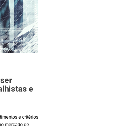
 ser
alhistas e
imentos e critérios
s no mercado de