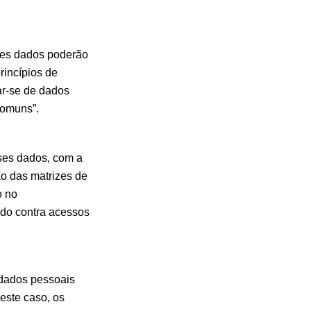
sses dados poderão
rincípios de
ar-se de dados
“comuns”.
ses dados, com a
ão das matrizes de
o no
ido contra acessos
s dados pessoais
Neste caso, os