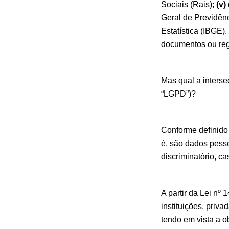
Sociais (Rais);
(v)
Geral de Previdênc
Estatística (IBGE)
documentos ou reg
Mas qual a interse
“LGPD”)?
Conforme definido 
é, são dados pess
discriminatório, c
A partir da Lei nº
instituições, priv
tendo em vista a o