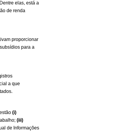
entre elas, está a
ção de renda
tivam proporcionar
 subsídios para a
istros
cial a que
tados.
 estão
(i)
rabalho;
(iii)
al de Informações