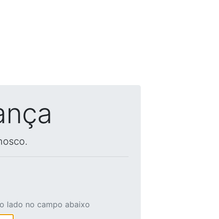
ança
nosco.
ao lado no campo abaixo