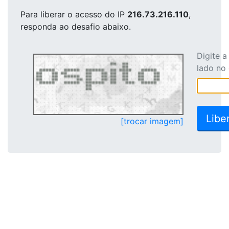
Para liberar o acesso
do IP
216.73.216.110
,
responda ao desafio abaixo.
Digite 
lado no
[trocar imagem]