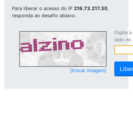
Para liberar o acesso
do IP
216.73.217.30
,
responda ao desafio abaixo.
Digite 
lado no
[trocar imagem]