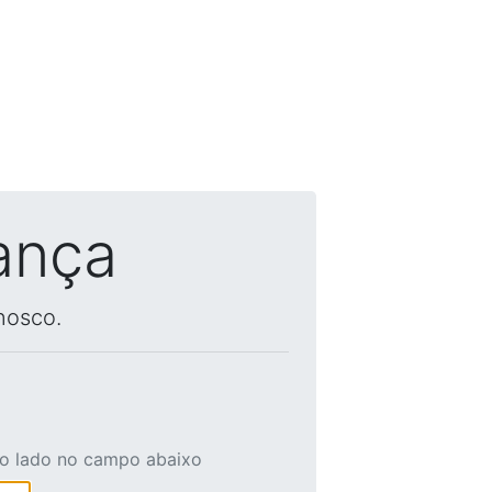
ança
nosco.
ao lado no campo abaixo