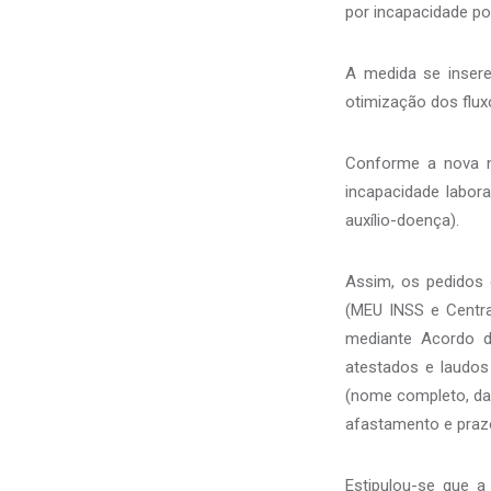
por incapacidade p
A medida se inser
otimização dos flux
Conforme a nova no
incapacidade labora
auxílio-doença).
Assim, os pedidos 
(MEU INSS e Centra
mediante Acordo d
atestados e laudos 
(nome completo, data
afastamento e praz
Estipulou-se que 