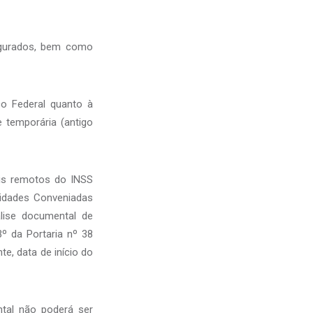
egurados, bem como
co Federal quanto à
 temporária (antigo
ais remotos do INSS
tidades Conveniadas
lise documental de
º da Portaria nº 38
te, data de início do
tal não poderá ser