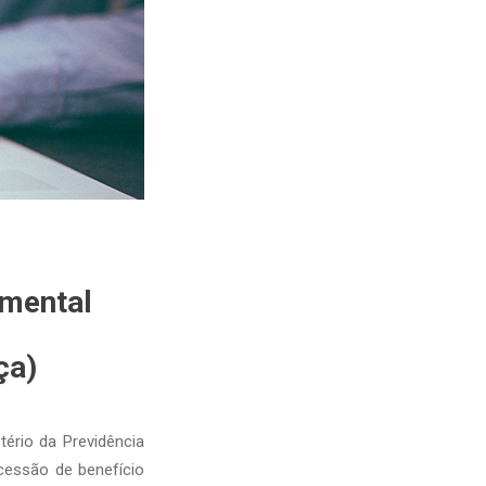
umental
ça)
tério da Previdência
cessão de benefício