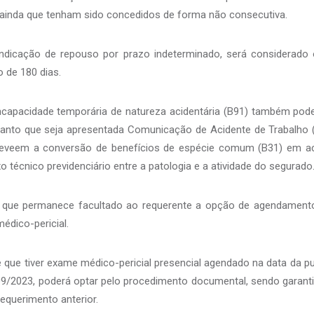
, ainda que tenham sido concedidos de forma não consecutiva.
ndicação de repouso por prazo indeterminado, será considerado
o de 180 dias.
incapacidade temporária de natureza acidentária (B91) também pod
anto que seja apresentada Comunicação de Acidente de Trabalho 
reveem a conversão de benefícios de espécie comum (B31) em aci
 técnico previdenciário entre a patologia e a atividade do segurado
a, que permanece facultado ao requerente a opção de agendamento
dico-pericial.
 que tiver exame médico-pericial presencial agendado na data da pu
/09/2023, poderá optar pelo procedimento documental, sendo garant
requerimento anterior.