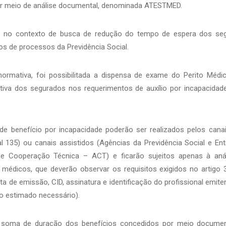
or meio de análise documental, denominada ATESTMED.
e no contexto de busca de redução do tempo de espera dos s
os de processos da Previdência Social.
rmativa, foi possibilitada a dispensa de exame do Perito Médi
tiva dos segurados nos requerimentos de auxílio por incapacidade
de benefício por incapacidade poderão ser realizados pelos can
l 135) ou canais assistidos (Agências da Previdência Social e En
e Cooperação Técnica – ACT) e ficarão sujeitos apenas à aná
médicos, que deverão observar os requisitos exigidos no artigo 3
 de emissão, CID, assinatura e identificação do profissional emiten
o estimado necessário).
a soma de duração dos benefícios concedidos por meio documen