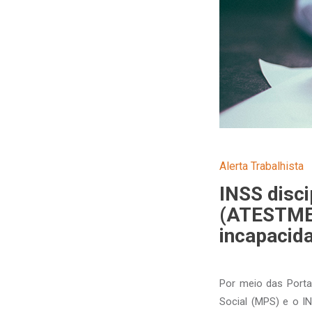
Alerta Trabalhista
INSS disc
(ATESTMED
incapacida
Por meio das Portar
Social (MPS) e o I