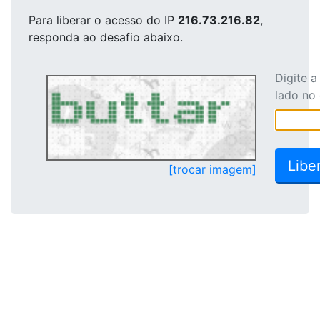
Para liberar o acesso
do IP
216.73.216.82
,
responda ao desafio abaixo.
Digite 
lado no
[trocar imagem]