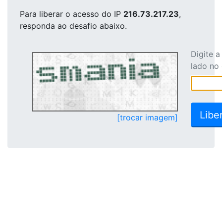
Para liberar o acesso
do IP
216.73.217.23
,
responda ao desafio abaixo.
Digite 
lado no
[trocar imagem]