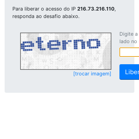
Para liberar o acesso
do IP
216.73.216.110
,
responda ao desafio abaixo.
Digite 
lado no
[trocar imagem]