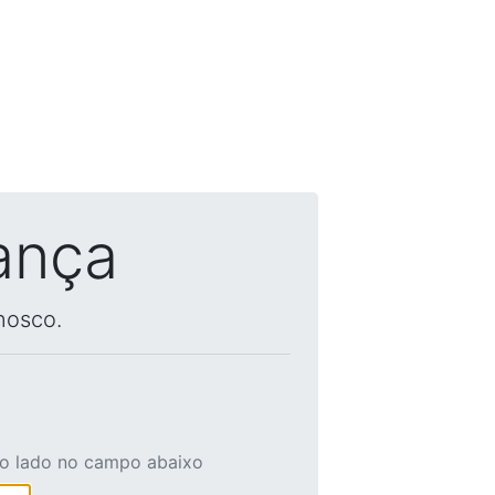
ança
nosco.
ao lado no campo abaixo