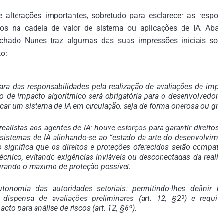
xe alterações importantes, sobretudo para esclarecer as resp
dos na cadeia de valor de sistema ou aplicações de IA. Aba
hado Nunes traz algumas das suas impressões iniciais sob
to:
lara das responsabilidades pela realização de avaliações de im
ção de impacto algorítmico será obrigatória para o desenvolvedo
ocar um sistema de IA em circulação, seja de forma onerosa ou gr
ealistas aos agentes de IA
: houve esforços para garantir direito
 sistemas de IA alinhando-se ao “estado da arte do desenvolvim
sso significa que os direitos e proteções oferecidos serão compa
écnico, evitando exigências inviáveis ou desconectadas da real
rando o máximo de proteção possível.
tonomia das autoridades setoriais
: permitindo-lhes definir
 dispensa de avaliações preliminares (art. 12, §2º) e requ
cto para análise de riscos (art. 12, §6º).