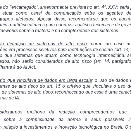
a do “encarregado”, anteriormente prevista no art. 4º, XXV:
seria
r atuar como canal de comunicação entre os agentes de 
rupos afetados. Apesar disso, recomenda-se que os agen
ês multidisciplinares para conduzir análises técnicas e de go
rameworks sobre a matéria e na complexidade dos sistemas.
a definição de sistemas de alto risco:
como no caso de 
es em processos seletivos para instituições de ensino (art. 14, I
do que sistemas que atuam como tecnologia intermediária, s
tados, não serão considerados de alto risco (art. 14, parágra
ante à do AI Act.
ério que vinculava de dados em larga escala
: o uso de dados 
temas de alto risco do art. 15 o critério que vinculava o uso 
o de sistemas de alto risco, reconhecendo que essa é uma caracte
mas de IA.
siderarmos melhoria da redação, compreendemos que a
s sobre a complexidade da norma e seus possíveis im
 relação a investimentos e inovação tecnológica no Brasil. O 