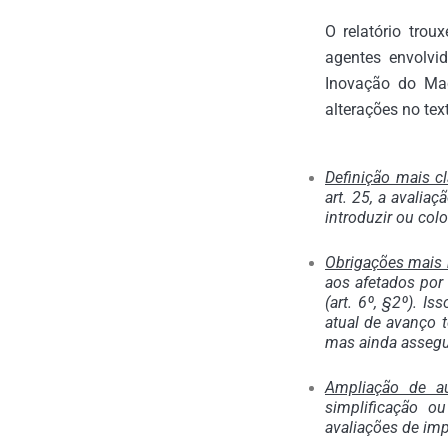
O relatório trou
agentes envolvi
Inovação do Mac
alterações no tex
Definição mais c
art. 25, a avalia
introduzir ou col
Obrigações mais r
aos afetados por
(art. 6º, §2º). I
atual de avanço t
mas ainda assegu
Ampliação de au
simplificação ou
avaliações de impa