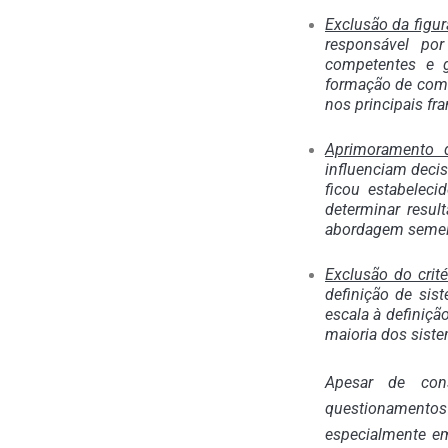
Exclusão da figur
responsável po
competentes e g
formação de comit
nos principais f
Aprimoramento d
influenciam decisõ
ficou estabeleci
determinar resul
abordagem semelh
Exclusão do crit
definição de sis
escala à definiçã
maioria dos siste
Apesar de con
questionamento
especialmente em