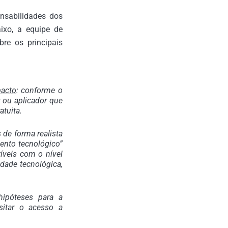
onsabilidades dos
ixo, a equipe de
re os principais
pacto
: conforme o
r ou aplicador que
atuita.
s de forma realista
ento tecnológico”
tíveis com o nível
idade tecnológica,
 hipóteses para a
isitar o acesso a