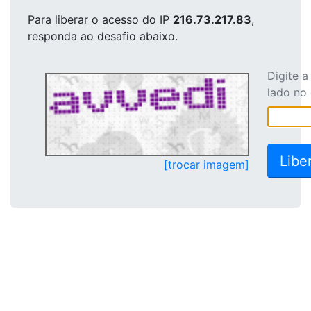
Para liberar o acesso
do IP
216.73.217.83
,
responda ao desafio abaixo.
Digite 
lado no
[trocar imagem]