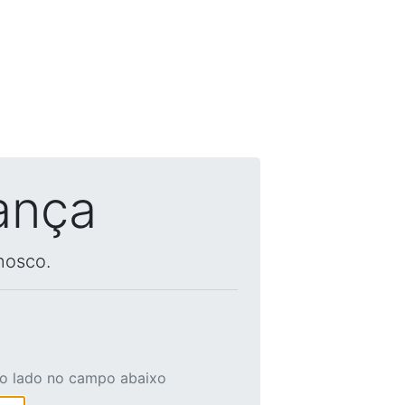
ança
nosco.
ao lado no campo abaixo