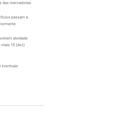
s das mercadorias.
efícios passam a
riormente.
volvem atividade
r mais 10 (dez)
 eventuais