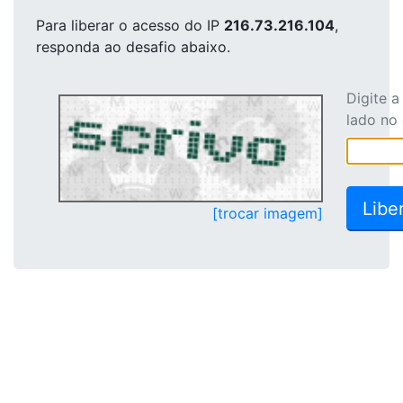
Para liberar o acesso
do IP
216.73.216.104
,
responda ao desafio abaixo.
Digite 
lado no
[trocar imagem]