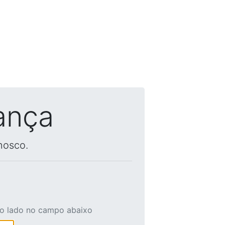
ança
nosco.
ao lado no campo abaixo