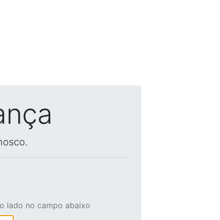
ança
nosco.
ao lado no campo abaixo