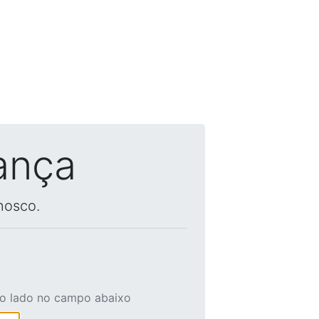
ança
nosco.
ao lado no campo abaixo