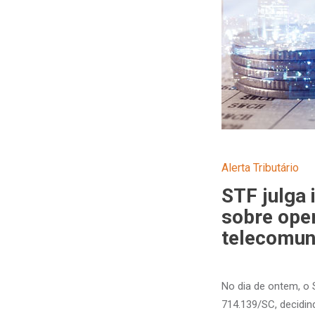
Alerta Tributário
STF julga 
sobre oper
telecomun
No dia de ontem, o 
714.139/SC, decidin