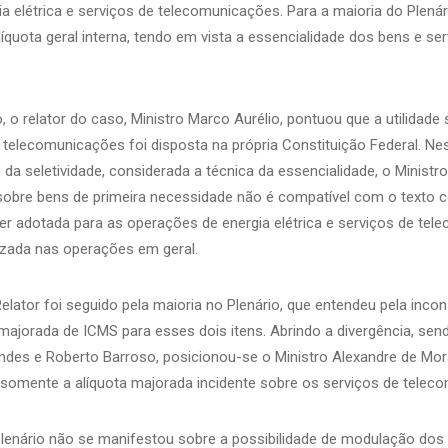
a elétrica e serviços de telecomunicações. Para a maioria do Plenár
líquota geral interna, tendo em vista a essencialidade dos bens e se
, o relator do caso, Ministro Marco Aurélio, pontuou que a utilidade
 e telecomunicações foi disposta na própria Constituição Federal. Ne
 da seletividade, considerada a técnica da essencialidade, o Ministr
obre bens de primeira necessidade não é compatível com o texto co
ser adotada para as operações de energia elétrica e serviços de te
izada nas operações em geral.
elator foi seguido pela maioria no Plenário, que entendeu pela incon
majorada de ICMS para esses dois itens. Abrindo a divergência, sen
ndes e Roberto Barroso, posicionou-se o Ministro Alexandre de Mo
l somente a alíquota majorada incidente sobre os serviços de telec
enário não se manifestou sobre a possibilidade de modulação dos 