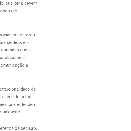
io, tais itens devem
rviços em
 social dos setores
sse sentido, em
o entendeu que a
nstitucional,
lecomunicação a
stitucionalidade da
do seguido pelos
raes, que entendeu
omunicação.
efeitos da decisão,