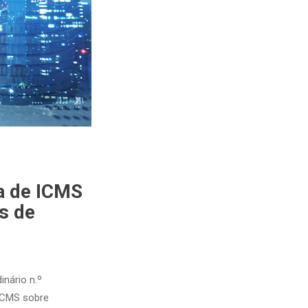
da de ICMS
s de
inário n.º
 ICMS sobre