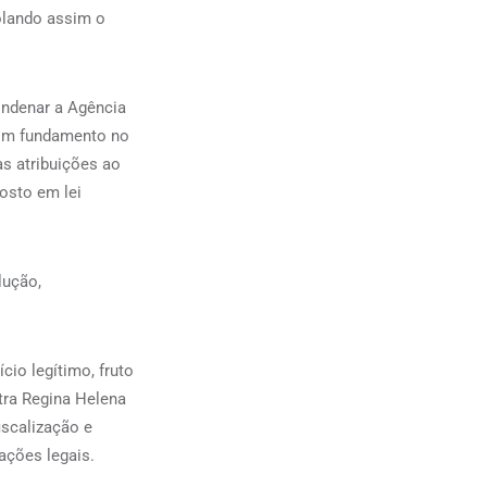
iolando assim o
ondenar a Agência
com fundamento no
s atribuições ao
osto em lei
lução,
io legítimo, fruto
stra Regina Helena
iscalização e
ações legais.