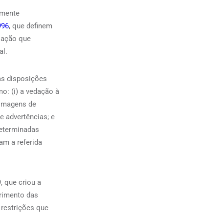
amente
996
, que definem
ulação que
al.
as disposições
o: (i) a vedação à
 imagens de
e advertências; e
determinadas
am a referida
, que criou a
primento das
 restrições que