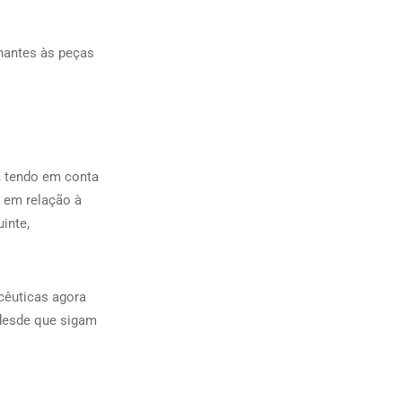
nantes às peças
, tendo em conta
e em relação à
inte,
cêuticas agora
 desde que sigam