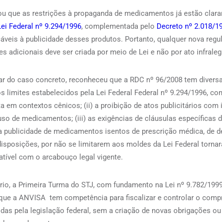
ou que as restrições à propaganda de medicamentos já estão clar
Lei Federal nº 9.294/1996
, complementada pelo
Decreto nº 2.018/1
cáveis à publicidade desses produtos. Portanto, qualquer nova reg
 adicionais deve ser criada por meio de Lei e não por ato infraleg
atar do caso concreto, reconheceu que a RDC nº 96/2008 tem divers
 limites estabelecidos pela Lei Federal Federal nº 9.294/1996, com
a em contextos cênicos; (ii) a proibição de atos publicitários com
o de medicamentos; (iii) as exigências de cláusulas específicas d
, na publicidade de medicamentos isentos de prescrição médica, de 
disposições, por não se limitarem aos moldes da Lei Federal tornar
tível com o arcabouço legal vigente.
rio, a Primeira Turma do STJ, com fundamento na Lei nº 9.782/1999
 que a ANVISA tem competência para fiscalizar e controlar o com
das pela legislação federal, sem a criação de novas obrigações ou