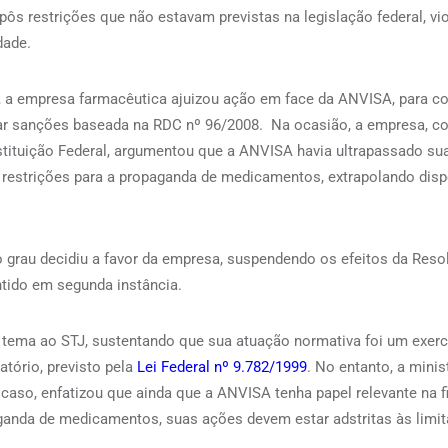
pôs restrições que não estavam previstas na legislação federal, v
idade.
 a empresa farmacêutica ajuizou ação em face da ANVISA, para c
car sanções baseada na RDC nº 96/2008. Na ocasião, a empresa, 
stituição Federal, argumentou que a ANVISA havia ultrapassado sua
e restrições para a propaganda de medicamentos, extrapolando disp
ro grau decidiu a favor da empresa, suspendendo os efeitos da Reso
tido em segunda instância.
tema ao STJ, sustentando que sua atuação normativa foi um exercíc
atório, previsto pela
Lei Federal nº 9.782/1999
. No entanto, a mini
 caso, enfatizou que ainda que a ANVISA tenha papel relevante na f
ganda de medicamentos, suas ações devem estar adstritas às limit