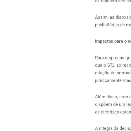
extrapolem seu po
Assim, as dispos
publicitárias de 
Impactos para o 
Para empresas que
que o STJ, ao rec
criação de normas
juridicamente mai
Além disso, com a
dispõem de um leq
as diretrizes esta
A íntegra da deci