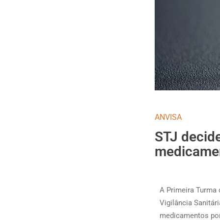
ANVISA
STJ decid
medicament
A Primeira Turma d
Vigilância Sanitá
medicamentos po