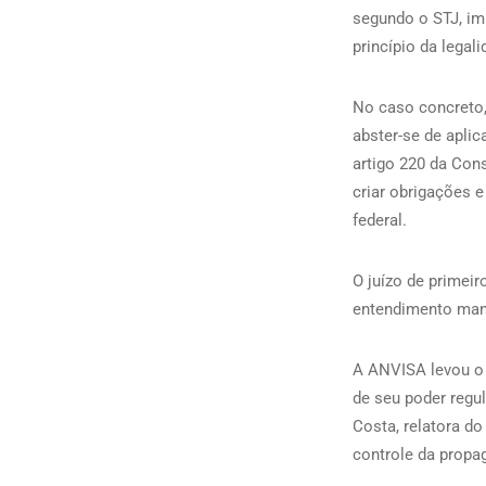
segundo o STJ, im
princípio da legal
No caso concreto,
abster-se de apli
artigo 220 da Con
criar obrigações 
federal.
O juízo de primei
entendimento man
A ANVISA levou o 
de seu poder regul
Costa, relatora do
controle da propa