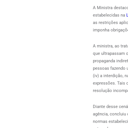
A Ministra destac
estabelecidas na
as restrições apli
imponha obrigações
A ministra, ao tr
que ultrapassam os
propaganda indiret
pessoas fazendo us
(iv) a interdição
expressões. Tais 
resolução incompa
Diante desse cená
agência, concluiu
normas estabeleci